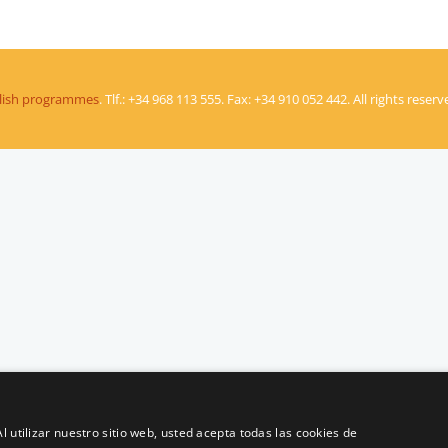
glish programmes
. Tlf.: +34 968 113 555. Fax: +34 910 052 442. All rights reserv
l utilizar nuestro sitio web, usted acepta todas las cookies de