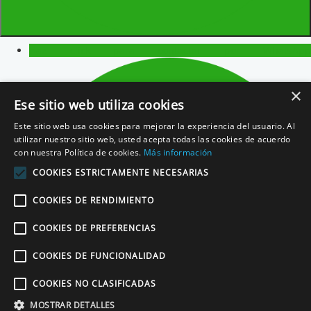
Miguel Reus
Abogado | Palma de Mallorca
Haz click para contactar por WhatsApp
El programa de Estación Inglesa
ha superado mis
expectativas
. Está
muy bien organizado, es intenso pero
×
llevadero
. He practicado y aprendido inglés con diferentes
Ese sitio web utiliza cookies
nativos. Además se comparten experiencias con personas de
diferentes países y edades.
Este sitio web usa cookies para mejorar la experiencia del usuario. Al
utilizar nuestro sitio web, usted acepta todas las cookies de acuerdo
con nuestra Política de cookies.
Más información
COOKIES ESTRICTAMENTE NECESARIAS
Anouk Jaén
COOKIES DE RENDIMIENTO
Médico | Alicante
No solo
he ganado confianza y comprensión con el inglés
,
COOKIES DE PREFERENCIAS
sino también muchas
experiencias personales positivas
. Tanto
los nativos como la organización han sido excelentes.
COOKIES DE FUNCIONALIDAD
COOKIES NO CLASIFICADAS
MOSTRAR DETALLES