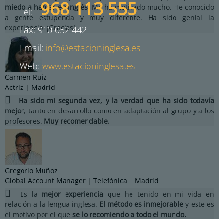
968 113 555
miedo a hablar en inglés
. Me ha motivado mucho. He conocido
Tel:
a gente estupenda y muy diferente. Ha sido genial la
experiencia. ¡Gracias!
Fax: 910 052 442
Email:
info@estacioninglesa.es
Web:
www.estacioninglesa.es
Carmen Ruiz
Actriz | Madrid
Ha sido mi segunda vez, y la verdad que ha sido todavía
mejor
, tanto en desarrollo como en adaptación al grupo y a los
profesores.
Muy recomendable.
Gregorio Muñoz
Global Account Manager | Telefónica | Madrid
Es la
mejor experiencia
que he tenido en mi vida en
relación a la lengua inglesa.
El método es inmejorable
y este es
el motivo por el que
se lo recomiendo a todo el mundo.