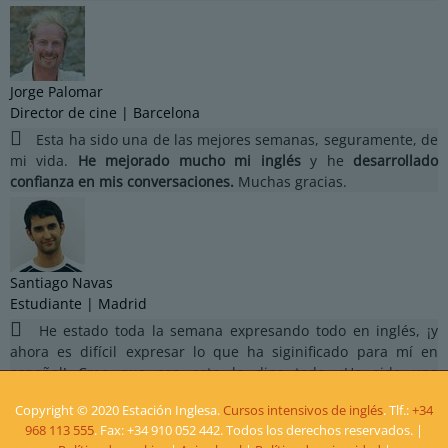
Jorge Palomar
Director de cine | Barcelona
Esta ha sido una de las mejores semanas, seguramente, de
mi vida.
He mejorado mucho mi inglés
y he
desarrollado
confianza en mis conversaciones.
Muchas gracias.
Santiago Navas
Estudiante | Madrid
He estado toda la semana expresando todo en inglés, ¡y
ahora es difícil expresar lo que ha siginificado para mí en
español! Creo que con esto lo digo todo. ¡Ha sido una
experiencia genial y
me ha devuelto la fluidez al hablar inglés
!
Copyright © 2020 Estación Inglesa.
Cursos intensivos de inglés
. Tlf.:
+34
968 113 555
. Fax: +34 910 052 442. Todos los derechos reservados. |