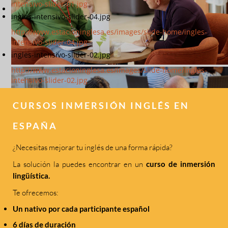
intensivo-slider-01.jpg
ingles-intensivo-slider-04.jpg
http://www.estacioninglesa.es/images/slide-home/ingles-
intensivo-slider-04.jpg
ingles-intensivo-slider-02.jpg
http://www.estacioninglesa.es/images/slide-home/ingles-
intensivo-slider-02.jpg
CURSOS INMERSIÓN INGLÉS EN
ESPAÑA
¿Necesitas mejorar tu inglés de una forma rápida?
La solución la puedes encontrar en un
curso de inmersión
lingüística.
Te ofrecemos:
Un nativo por cada participante español
6 días de duración