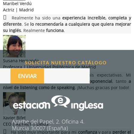
Maribel Verdú
Actriz | Madrid
Realmente ha sido una
experiencia increíble, completa y
diferente
. Se
lo recomendaría a cualquiera que quiera mejorar
su inglés
. Realmente
funciona
.
Susana Hernando
SOLICITA NUESTRO CATÁLOGO
Profesora | Universidad Politécnica de Madrid
El curso ha cubierto con creces mis expectativas. Mi
ENVIAR
evolución desde el primer día ha sido exponencial
, tanto
a
nivel de listening como de speaking
. ¡Muchas gracias por todo!
Xavier Bifet
Azarbe del Papel, 2. Oficina 4.
CEO | KEYNET | Lleida
Murcia 30007 (España)
Ha sido muy importante para mi
confianza
y para
perder el