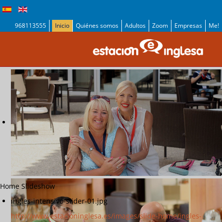
968113555
Inicio
Quiénes somos
Adultos
Zoom
Empresas
Me!
Home Slideshow
ingles-intensivo-slider-01.jpg
http://www.estacioninglesa.es/images/slide-home/ingles-