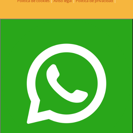
Política de cookies
|
Aviso legal
|
Política de privacidad
|
Olalla Santamaría
Senior Consultant | Deloitte | Madrid
Ha superado mis expectativas.
Nunca pensé que me podría
reir en inglés, y lo he hecho... y mucho. Se me va a hacer raro
volver a casa y hablar español.
Totalmente recomendable.
¡¡Gracias!!
Sergio Villodre
Area Manager | Roche Diagnostics | Valencia
Ha sido una gran experiencia personal, una convivencia
muy agradable y divertida y todo ello en inglés.
Completamente recomendable para mejorar tu inglés y la
confianza
, pasándolo bien con nuevos amigos. Gracias por
todo.