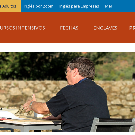
s Adultos
Inglés por Zoom
Inglés para Empresas
Me!
P
URSOS INTENSIVOS
FECHAS
ENCLAVES