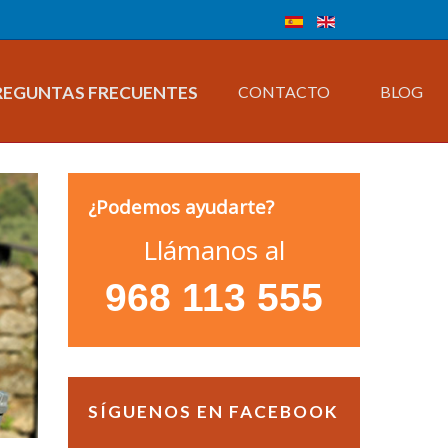
REGUNTAS FRECUENTES
CONTACTO
BLOG
¿Podemos ayudarte?
Llámanos al
968 113 555
SÍGUENOS EN FACEBOOK