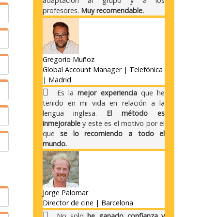
adaptación al grupo y a los
profesores.
Muy recomendable.
o
a
r
Gregorio Muñoz
Global Account Manager | Telefónica
| Madrid
a
a
s
Es la
mejor experiencia
que he
e
tenido en mi vida en relación a la
,
lengua inglesa.
El método es
,
inmejorable
y este es el motivo por el
que
se lo recomiendo a todo el
s
e
mundo.
o
s
a
e
Jorge Palomar
s
Director de cine | Barcelona
No solo
he ganado confianza y