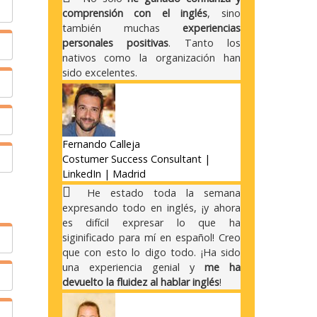
comprensión con el inglés
, sino
también muchas
experiencias
personales positivas
. Tanto los
n
nativos como la organización han
l
sido excelentes.
s
s
y
s
s
Fernando Calleja
y
Costumer Success Consultant |
LinkedIn | Madrid
He estado toda la semana
s
expresando todo en inglés, ¡y ahora
e
es difícil expresar lo que ha
n
siginificado para mí en español! Creo
y
que con esto lo digo todo. ¡Ha sido
o
una experiencia genial y
me ha
devuelto la fluidez al hablar inglés
!