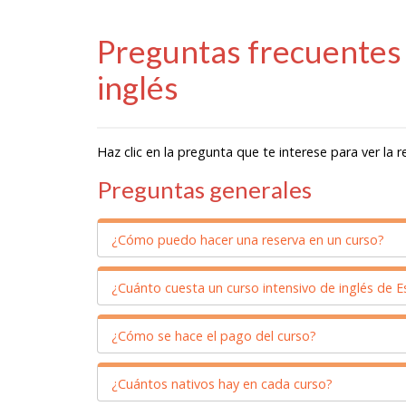
Preguntas frecuentes 
inglés
Haz clic en la pregunta que te interese para ver la 
Preguntas generales
¿Cómo puedo hacer una reserva en un curso?
¿Cuánto cuesta un curso intensivo de inglés de E
¿Cómo puedo hacer una rese
El primer paso consiste que te pongas en
conta
¿Cómo se hace el pago del curso?
¿Cuánto cuesta un curso inte
una pequeña conversación telefónica en inglés
.
plaza
en la fecha que más te convenga.
El precio de un curso de inmersión en inglés 
¿Cuántos nativos hay en cada curso?
¿Cómo se hace el pago del cu
ofrecemos un descuento de 100€, por lo que el 