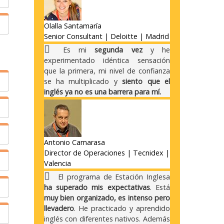
n
Olalla Santamaría
Senior Consultant | Deloitte | Madrid
o
Es mi
segunda vez
y he
experimentado idéntica sensación
que la primera, mi nivel de confianza
,
e
se ha multiplicado y
siento que el
inglés ya no es una barrera para mí.
n
s
.
y
Antonio Camarasa
Director de Operaciones | Tecnidex |
Valencia
El programa de Estación Inglesa
ha superado mis expectativas
. Está
muy bien organizado, es intenso pero
llevadero
. He practicado y aprendido
n
inglés con diferentes nativos. Además
r