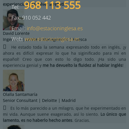
968 113 555
experiencia para volver a repetir
.
Tel:
Fax: 910 052 442
Email:
info@estacioninglesa.es
David Lorente
Web:
www.estacioninglesa.es
Ingeniero | Limite 0 Management | Huesca
He estado toda la semana expresando todo en inglés, ¡y
ahora es difícil expresar lo que ha siginificado para mí en
español! Creo que con esto lo digo todo. ¡Ha sido una
experiencia genial y
me ha devuelto la fluidez al hablar inglés
!
Olalla Santamaría
Senior Consultant | Deloitte | Madrid
Es lo más parecido a un milagro, que he experimentado en
mi vida. Aunque suene exagerado, así lo siento.
Lo único que
lamento, es no haberlo hecho antes
. Gracias.