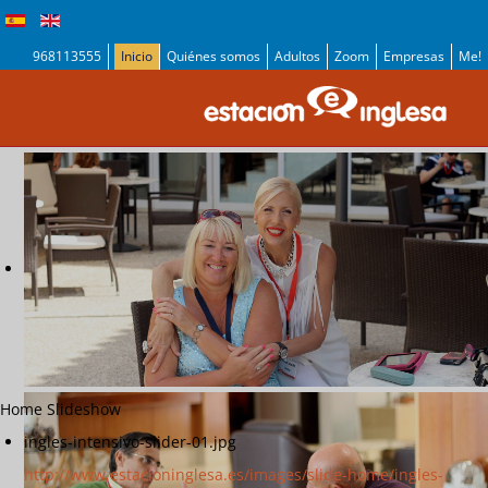
968113555
Inicio
Quiénes somos
Adultos
Zoom
Empresas
Me!
Home Slideshow
ingles-intensivo-slider-01.jpg
http://www.estacioninglesa.es/images/slide-home/ingles-