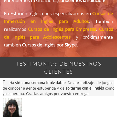
Entendemos tu situación...¡
conocemos la solución
!
En Estación Inglesa nos especializamos en
Cursos de
Inmersión en Inglés para Adultos
. También
realizamos
Cursos de Inglés para Empresas
,
Cursos
de Inglés para Adolescentes
, y próximamente
también
Cursos de Inglés por Skype
.
TESTIMONIOS DE NUESTROS
CLIENTES
Ha sido
una semana inolvidable
. De aprendizaje, de juegos,
de conocer a gente estupenda y de
soltarme con el inglés
como
yo esperaba. Gracias amigos por vuestra entrega.