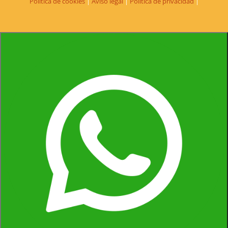
Política de cookies
|
Aviso legal
|
Política de privacidad
|
Santiago Navas
Estudiante | Madrid
El programa supone para mí
el empujón definitivo
hacia el
aprendizaje del idioma.
Es un punto de no retorno.
José Enrique Colomina
Ingeniero | Alicante
Después de haber realizado cursos de un mes en el
extranjero, viviendo incluso en una familia inglesa, finalmente
en Estación Inglesa he estado más en contacto y más inmersa
no sólo en la lengua inglesa sino también en el estilo de vida
inglés.
Es una experiencia personal muy intensa y gratificante
.
María José Macía