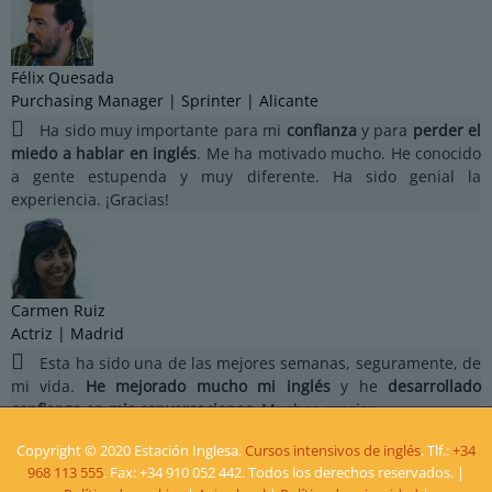
Félix Quesada
Purchasing Manager | Sprinter | Alicante
Ha sido muy importante para mi
confianza
y para
perder el
miedo a hablar en inglés
. Me ha motivado mucho. He conocido
a gente estupenda y muy diferente. Ha sido genial la
experiencia. ¡Gracias!
Carmen Ruiz
Actriz | Madrid
Esta ha sido una de las mejores semanas, seguramente, de
mi vida.
He mejorado mucho mi inglés
y he
desarrollado
confianza en mis conversaciones.
Muchas gracias.
Copyright © 2020 Estación Inglesa.
Cursos intensivos de inglés
. Tlf.:
+34
968 113 555
. Fax: +34 910 052 442. Todos los derechos reservados. |