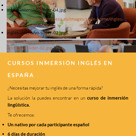
intensivo-slider-01.jpg
ingles-intensivo-slider-04.jpg
http://www.estacioninglesa.es/images/slide-home/ingles-
intensivo-slider-04.jpg
ingles-intensivo-slider-02.jpg
http://www.estacioninglesa.es/images/slide-home/ingles-
intensivo-slider-02.jpg
CURSOS INMERSIÓN INGLÉS EN
ESPAÑA
¿Necesitas mejorar tu inglés de una forma rápida?
La solución la puedes encontrar en un
curso de inmersión
lingüística.
Te ofrecemos:
Un nativo por cada participante español
6 días de duración