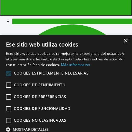
Directora Comercial | Banco Santander | Toledo
Realmente ha sido una
experiencia increíble, completa y
diferente
. Se
lo recomendaría a cualquiera que quiera mejorar
su inglés
. Realmente
funciona
.
Haz click para contactar por WhatsApp
×
Ese sitio web utiliza cookies
Susana Hernando
Este sitio web usa cookies para mejorar la experiencia del usuario. Al
Profesora | Universidad Politécnica de Madrid
utilizar nuestro sitio web, usted acepta todas las cookies de acuerdo
Sin duda, hay un
antes y un después
tras mi parada en
con nuestra Política de cookies.
Más información
Estación Inglesa. Poder saltar la valla de la
confianza
ha sido
COOKIES ESTRICTAMENTE NECESARIAS
muy importante para mí. Además,
mi inglés ha mejorado
considerablemente
y me llevo en la maleta una infinidad de
COOKIES DE RENDIMIENTO
buenos momentos
y un cargamento de sonrisas.
COOKIES DE PREFERENCIAS
COOKIES DE FUNCIONALIDAD
Jordi Climent
COOKIES NO CLASIFICADAS
Periodista | Barcelona
MOSTRAR DETALLES