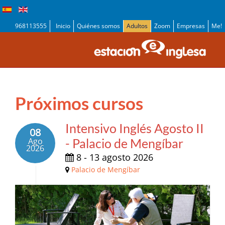
968113555
Inicio
Quiénes somos
Adultos
Zoom
Empresas
Me!
Próximos cursos
Intensivo Inglés Agosto II
08
Ago
- Palacio de Mengíbar
2026
8 - 13 agosto 2026
Palacio de Mengíbar