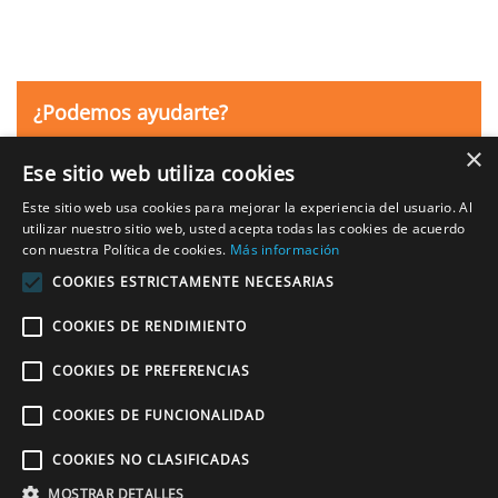
¿Podemos ayudarte?
Llámanos al
×
Ese sitio web utiliza cookies
968 113 555
Este sitio web usa cookies para mejorar la experiencia del usuario. Al
utilizar nuestro sitio web, usted acepta todas las cookies de acuerdo
con nuestra Política de cookies.
Más información
COOKIES ESTRICTAMENTE NECESARIAS
SÍGUENOS EN FACEBOOK
COOKIES DE RENDIMIENTO
COOKIES DE PREFERENCIAS
COOKIES DE FUNCIONALIDAD
Copyright © 2020 Estación Inglesa.
Cursos intensivos de inglés
. Tlf.:
+34
COOKIES NO CLASIFICADAS
968 113 555
. Fax: +34 910 052 442. Todos los derechos reservados. |
Política de cookies
|
Aviso legal
|
Política de privacidad
|
MOSTRAR DETALLES