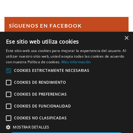
SÍGUENOS EN FACEBOOK
×
Ese sitio web utiliza cookies
Este sitio web usa cookies para mejorar la experiencia del usuario. Al
¿Podemos ayudarte?
utilizar nuestro sitio web, usted acepta todas las cookies de acuerdo
con nuestra Política de cookies.
Más información
Llámanos al
COOKIES ESTRICTAMENTE NECESARIAS
968 113 555
COOKIES DE RENDIMIENTO
COOKIES DE PREFERENCIAS
COOKIES DE FUNCIONALIDAD
Copyright © 2020 Estación Inglesa.
Cursos intensivos de inglés
. Tlf.:
+34
COOKIES NO CLASIFICADAS
968 113 555
. Fax: +34 910 052 442. Todos los derechos reservados. |
Política de cookies
|
Aviso legal
|
Política de privacidad
|
MOSTRAR DETALLES