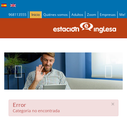
968113555
Inicio
Quiénes somos
Adultos
Zoom
Empresas
Me!
×
Error
Categoría no encontrada