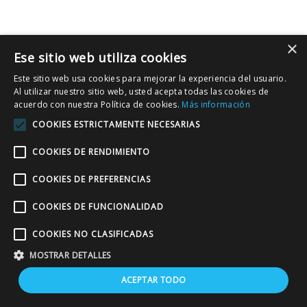
×
Ese sitio web utiliza cookies
Copyright © 2020 Estación Inglesa.
Residential English programmes
. Tlf.:
Este sitio web usa cookies para mejorar la experiencia del usuario.
+34 968 113 555. Fax: +34 910 052 442. All rights reserved. |
Cookies
Al utilizar nuestro sitio web, usted acepta todas las cookies de
policy
|
Legal notice
|
Privacy policy
|
acuerdo con nuestra Política de cookies.
Más información
COOKIES ESTRICTAMENTE NECESARIAS
COOKIES DE RENDIMIENTO
COOKIES DE PREFERENCIAS
COOKIES DE FUNCIONALIDAD
COOKIES NO CLASIFICADAS
MOSTRAR DETALLES
ACEPTAR TODO