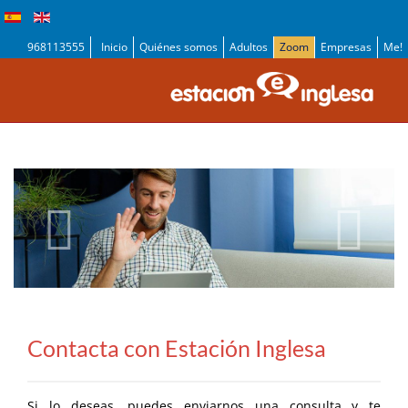
968113555
Inicio
Quiénes somos
Adultos
Zoom
Empresas
Me!
Contacta con Estación Inglesa
Si lo deseas, puedes enviarnos una consulta y te