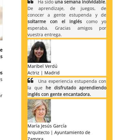
Ha sido
una semana inolvidable
.
De aprendizaje, de juegos, de
conocer a gente estupenda y de
soltarme con el inglés
como yo
esperaba. Gracias amigos por
vuestra entrega.
de
ás
Maribel Verdú
os
Actriz | Madrid
as
Una experiencia estupenda con
la que
he disfrutado aprendiendo
inglés con gente encantadora.
r
María Jesús García
Arquitecto | Ayuntamiento de
Zamora