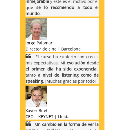
inmejorable
y este es el motivo por el
que
se lo recomiendo a todo el
mundo.
Jorge Palomar
Director de cine | Barcelona
El curso ha cubierto con creces
mis expectativas. Mi
evolución desde
el primer día ha sido exponencial
,
tanto
a nivel de listening como de
speaking
. ¡Muchas gracias por todo!
Xavier Bifet
CEO | KEYNET | Lleida
Un cambio en la forma de ver la