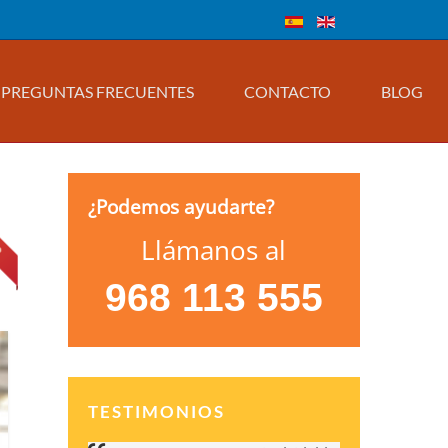
PREGUNTAS FRECUENTES
CONTACTO
BLOG
¿Podemos ayudarte?
Llámanos al
968 113 555
TESTIMONIOS