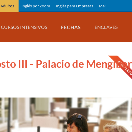
 Adultos
Inglés por Zoom
Inglés para Empresas
Me!
FECHAS
CURSOS INTENSIVOS
ENCLAVES
sto III - Palacio de Mengíbar