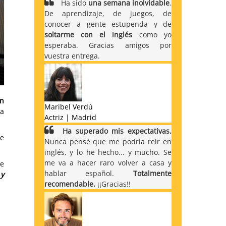
Ha sido
una semana inolvidable
.
De aprendizaje, de juegos, de
conocer a gente estupenda y de
soltarme con el inglés
como yo
esperaba. Gracias amigos por
vuestra entrega.
en
Maribel Verdú
a
Actriz | Madrid
Ha superado mis expectativas.
e
Nunca pensé que me podría reir en
inglés, y lo he hecho... y mucho. Se
me va a hacer raro volver a casa y
te
hablar español.
Totalmente
 y
recomendable.
¡¡Gracias!!