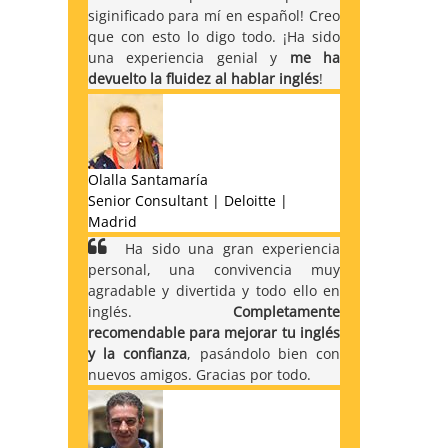
siginificado para mí en español! Creo
que con esto lo digo todo. ¡Ha sido
una experiencia genial y
me ha
devuelto la fluidez al hablar inglés
!
Olalla Santamaría
Senior Consultant | Deloitte |
Madrid
Ha sido una gran experiencia
personal, una convivencia muy
agradable y divertida y todo ello en
inglés.
Completamente
recomendable para mejorar tu inglés
y la confianza
, pasándolo bien con
nuevos amigos. Gracias por todo.