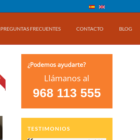
PREGUNTAS FRECUENTES
CONTACTO
BLOG
¿Podemos ayudarte?
Llámanos al
968 113 555
TESTIMONIOS