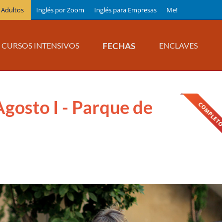
 Adultos
Inglés por Zoom
Inglés para Empresas
Me!
FECHAS
CURSOS INTENSIVOS
ENCLAVES
Agosto I - Parque de