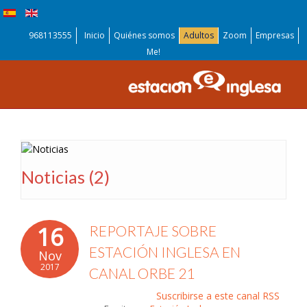
968113555
Inicio
Quiénes somos
Adultos
Zoom
Empresas
Me!
Noticias (2)
16
REPORTAJE SOBRE
ESTACIÓN INGLESA EN
Nov
2017
CANAL ORBE 21
Suscribirse a este canal RSS