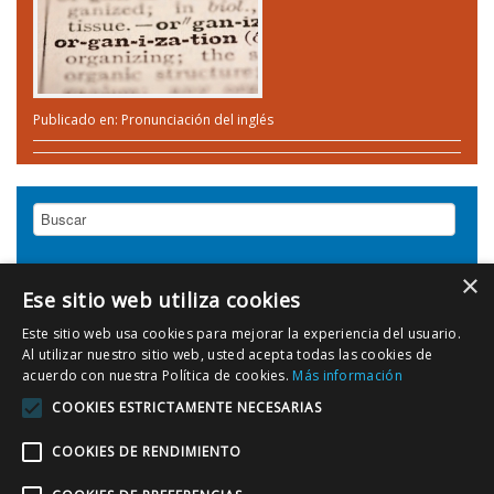
Publicado en:
Pronunciación del inglés
×
Ese sitio web utiliza cookies
NUBE DE ETIQUETAS
Este sitio web usa cookies para mejorar la experiencia del usuario.
Al utilizar nuestro sitio web, usted acepta todas las cookies de
Correo
arroba en ingles
cambridge
Certificados ingles
acuerdo con nuestra Política de cookies.
Más información
Cursos ingles intensivo
electronico ingles
COOKIES ESTRICTAMENTE NECESARIAS
Escribir ingles
Escribir emails en ingles
Guia practica ingles
Ingles Intensivo
COOKIES DE RENDIMIENTO
pronunciacion arroba
Pronunciacion ingles
pronunciar finales palabras ingles