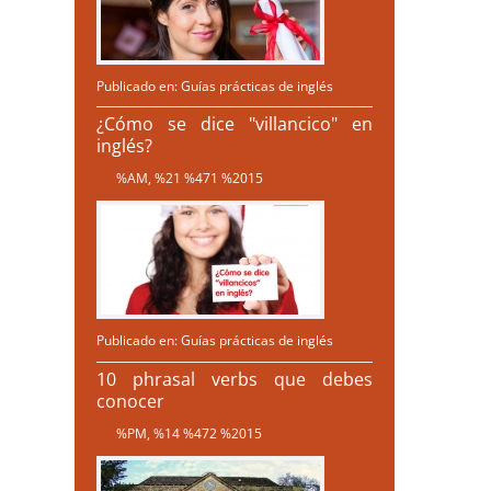
Publicado en:
Guías prácticas de inglés
¿Cómo se dice "villancico" en
inglés?
%AM, %21 %471 %2015
Publicado en:
Guías prácticas de inglés
10 phrasal verbs que debes
conocer
%PM, %14 %472 %2015