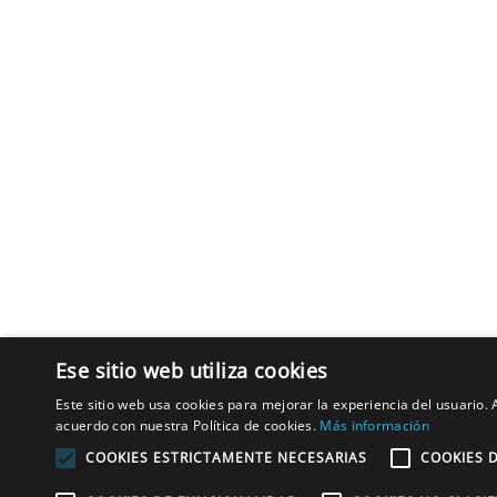
Ese sitio web utiliza cookies
Este sitio web usa cookies para mejorar la experiencia del usuario. A
acuerdo con nuestra Política de cookies.
Más información
COOKIES ESTRICTAMENTE NECESARIAS
COOKIES 
Copyright © 2020 Estación Inglesa.
Cursos intensivos de ing