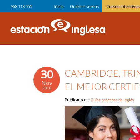
968 113 555
Inicio
Quiénes somos
Cursos Intensivos
30
CAMBRIDGE, TRIN
Nov
EL MEJOR CERTIF
2016
Publicado en:
Guías prácticas de inglés