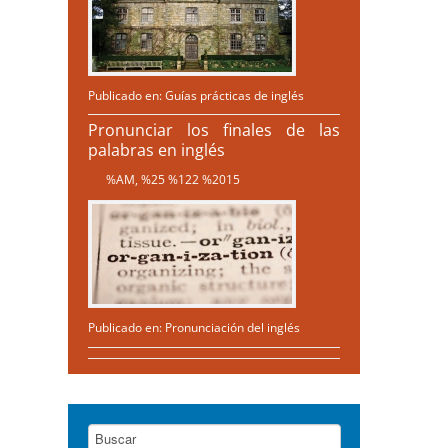
Publicado en:
Guías prácticas de inglés
Pronunciar los finales de las
palabras en inglés
%AM, %25 %122 %2015
Publicado en:
Pronunciación del inglés