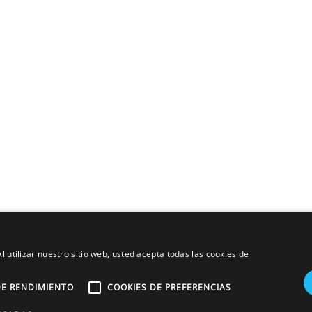
l utilizar nuestro sitio web, usted acepta todas las cookies de
DE RENDIMIENTO
COOKIES DE PREFERENCIAS
lés
. Tlf.:
+34 968 113 555
. Fax: +34 910 052 442. Todos los derechos reservado