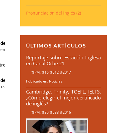
Pronunciación del inglés
(2)
 de
ÚLTIMOS ARTÍCULOS
den
Reportaje sobre Estación Inglesa
en Canal Orbe 21
tro
%PM, %16 %512 %2017
 de
Publicado en:
Noticias
ros
Cambridge, Trinity, TOEFL, IELTS.
¿Cómo elegir el mejor certificado
de inglés?
%PM, %30 %533 %2016