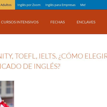
 Adultos
Inglés por Zoom
Inglés para Empresas
Me!
CURSOS INTENSIVOS
FECHAS
ENCLAVES
ITY, TOEFL, IELTS. ¿CÓMO ELEGI
ICADO DE INGLÉS?