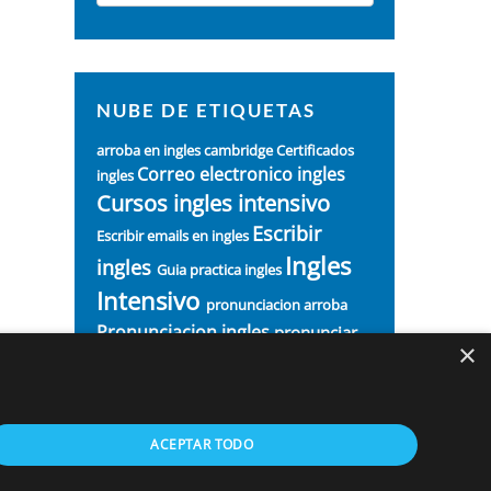
NUBE DE ETIQUETAS
arroba en ingles
cambridge
Certificados
Correo electronico ingles
ingles
Cursos ingles intensivo
Escribir
Escribir emails en ingles
Ingles
ingles
Guia practica ingles
Intensivo
pronunciacion arroba
Pronunciacion ingles
pronunciar
×
finales palabras ingles
ACEPTAR TODO
s. |
Política de cookies
|
Aviso legal
|
Política de privacidad
|