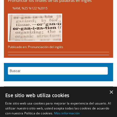
Pronunciar los finales de las palabras en inglés
%AM, %25 %122 %2015
Publicado en:
Pronunciación del inglés
×
NUBE DE ETIQUETAS
Ese sitio web utiliza cookies
Correo
Este sitio web usa cookies para mejorar la experiencia del usuario. Al
arroba en ingles
cambridge
Certificados ingles
utilizar nuestro sitio web, usted acepta todas las cookies de acuerdo
Cursos ingles intensivo
electronico ingles
con nuestra Política de cookies.
Más información