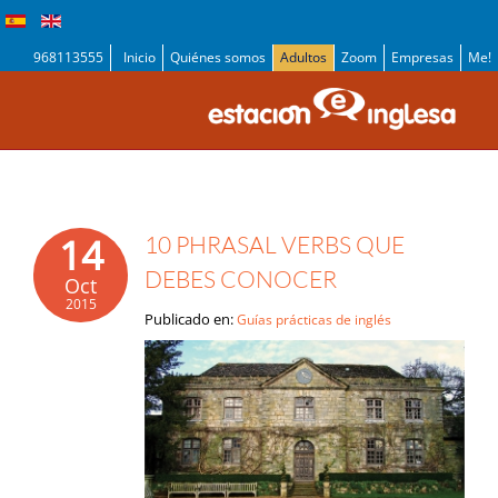
968113555
Inicio
Quiénes somos
Adultos
Zoom
Empresas
Me!
14
10 PHRASAL VERBS QUE
DEBES CONOCER
Oct
2015
Publicado en:
Guías prácticas de inglés