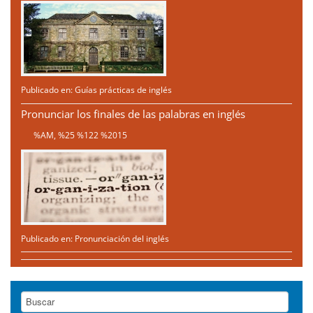
Publicado en:
Guías prácticas de inglés
Pronunciar los finales de las palabras en inglés
%AM, %25 %122 %2015
Publicado en:
Pronunciación del inglés