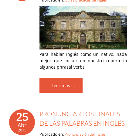
Publicado en:
Guías prácticas de inglés
Para hablar inglés como un nativo, nada
mejor que incluir en nuestro repertorio
algunos phrasal verbs
Leer más ...
25
PRONUNCIAR LOS FINALES
DE LAS PALABRAS EN INGLÉS
Abr
2015
Publicado en:
Pronunciación del inglés