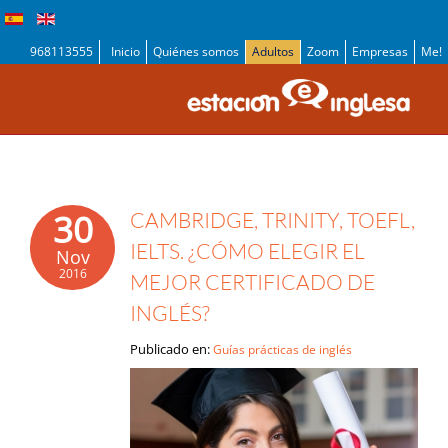
968113555
Inicio
Quiénes somos
Adultos
Zoom
Empresas
Me!
30
CAMBRIDGE, TRINITY, TOEFL,
IELTS. ¿CÓMO ELEGIR EL
Nov
2016
MEJOR CERTIFICADO DE
INGLÉS?
Publicado en:
Guías prácticas de inglés