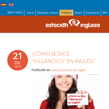
968113555
Inicio
Quiénes somos
Adultos
Zoom
Empresas
Me!
21
¿CÓMO SE DICE
"VILLANCICO" EN INGLÉS?
Dic
2015
Publicado en:
Guías prácticas de inglés