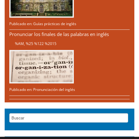
Publicado en:
Guías prácticas de inglés
Pronunciar los finales de las palabras en inglés
%AM, %25 %122 %2015
Publicado en:
Pronunciación del inglés