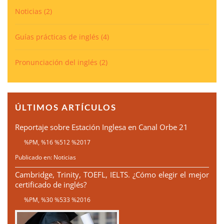
Noticias
(2)
Guías prácticas de inglés
(4)
Pronunciación del inglés
(2)
ÚLTIMOS ARTÍCULOS
Reportaje sobre Estación Inglesa en Canal Orbe 21
%PM, %16 %512 %2017
Publicado en:
Noticias
Cambridge, Trinity, TOEFL, IELTS. ¿Cómo elegir el mejor
certificado de inglés?
%PM, %30 %533 %2016